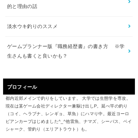
的と理由の話
淡水ウキ釣りのススメ
ゲームプランナー版『職務経歴書』の書き方 ※学
生さんも書くと良いかも？
プロフィール
都内近郊メインで釣りをしています。 大学では生態学を専攻。
現在は某ゲーム会社ディレクター兼駆け出しP。延べ竿の釣り
（コイ、ヘラブナ、レンギョ、草魚）にハマり中。最近ヨーロ
ピアンカープはじめました^_^他雷魚、ナマズ、シーバス、ベイ
シャーク、管釣り（エリアトラウト）も。