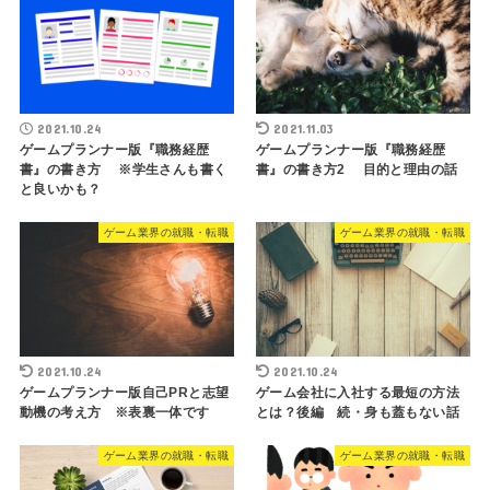
2021.10.24
2021.11.03
ゲームプランナー版『職務経歴
ゲームプランナー版『職務経歴
書』の書き方 ※学生さんも書く
書』の書き方2 目的と理由の話
と良いかも？
ゲーム業界の就職・転職
ゲーム業界の就職・転職
2021.10.24
2021.10.24
ゲームプランナー版自己PRと志望
ゲーム会社に入社する最短の方法
動機の考え方 ※表裏一体です
とは？後編 続・身も蓋もない話
ゲーム業界の就職・転職
ゲーム業界の就職・転職