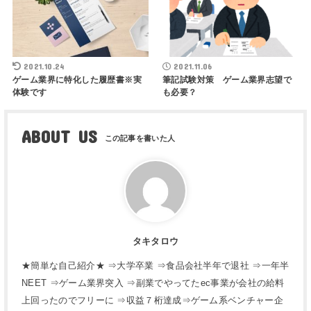
2021.10.24
2021.11.06
ゲーム業界に特化した履歴書※実
筆記試験対策 ゲーム業界志望で
体験です
も必要？
ABOUT US
タキタロウ
★簡単な自己紹介★ ⇒大学卒業 ⇒食品会社半年で退社 ⇒一年半
NEET ⇒ゲーム業界突入 ⇒副業でやってたec事業が会社の給料
上回ったのでフリーに ⇒収益７桁達成⇒ゲーム系ベンチャー企