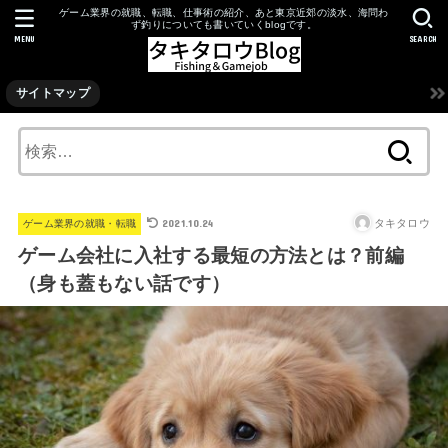
ゲーム業界の就職、転職、仕事術の紹介、あと東京近郊の淡水、海問わ
ず釣りについても書いていくblogです。
MENU
SEARCH
サイトマップ
検
索:
2021.10.24
タキタロウ
ゲーム業界の就職・転職
ゲーム会社に入社する最短の方法とは？前編
（身も蓋もない話です）