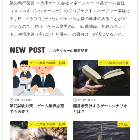
業の執行役員 ⇒大手ゲーム会社マネージャー ⇒某ゲーム会社
（スマホ＆コンシューマー）のプロジェクトマネージャー兼駆け
出しP ※今ココ 扱いたいジャンルは僕の興味のあることがメ
インなので、釣り、ゲーム業界の話、転職関係、各種ガジェッ
ト、生活改善（主にひとり暮らしの男向け）の話になるかと。
NEW POST
ゲーム業界の就職・転職
ゲーム業界のお仕事
2021.11.06
2021.11.03
筆記試験対策 ゲーム業界志望
開発者受けするゲームシナリオ
でも必要？
とは？
ゲーム業界の就職・転職
釣行記